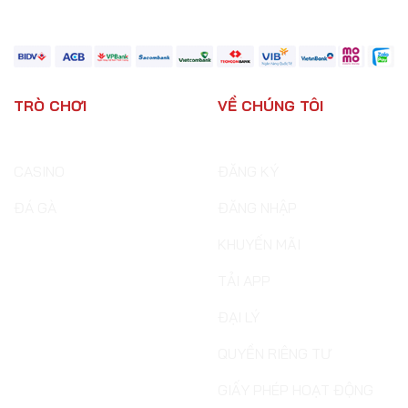
#MIBETgiaitri #MIBETplatform #MIBETweb
TRÒ CHƠI
VỀ CHÚNG TÔI
CASINO
ĐĂNG KÝ
ĐÁ GÀ
ĐĂNG NHẬP
KHUYẾN MÃI
TẢI APP
ĐẠI LÝ
QUYỀN RIÊNG TƯ
GIẤY PHÉP HOẠT ĐỘNG