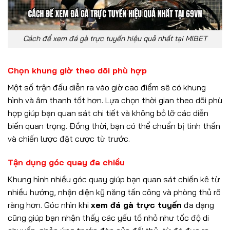
Cách để xem đá gà trực tuyến hiệu quả nhất tại MIBET
Chọn khung giờ theo dõi phù hợp
Một số trận đấu diễn ra vào giờ cao điểm sẽ có khung
hình và âm thanh tốt hơn. Lựa chọn thời gian theo dõi phù
hợp giúp bạn quan sát chi tiết và không bỏ lỡ các diễn
biến quan trọng. Đồng thời, bạn có thể chuẩn bị tinh thần
và chiến lược đặt cược từ trước.
Tận dụng góc quay đa chiều
Khung hình nhiều góc quay giúp bạn quan sát chiến kê từ
nhiều hướng, nhận diện kỹ năng tấn công và phòng thủ rõ
ràng hơn. Góc nhìn khi
xem đá gà trực tuyến
đa dạng
cũng giúp bạn nhận thấy các yếu tố nhỏ như tốc độ di