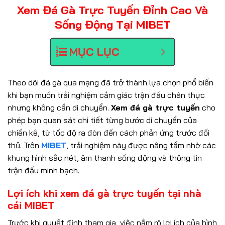
Xem Đá Gà Trực Tuyến Đỉnh Cao Và
Sống Động Tại MIBET
MỤC LỤC
Theo dõi đá gà qua mạng đã trở thành lựa chọn phổ biến
khi bạn muốn trải nghiệm cảm giác trận đấu chân thực
nhưng không cần di chuyển.
Xem đá gà trực tuyến
cho
phép bạn quan sát chi tiết từng bước di chuyển của
chiến kê, từ tốc độ ra đòn đến cách phản ứng trước đối
thủ. Trên
MIBET
, trải nghiệm này được nâng tầm nhờ các
khung hình sắc nét, âm thanh sống động và thông tin
trận đấu minh bạch.
Lợi ích khi xem đá gà trực tuyến tại nhà
cái MIBET
Trước khi quyết định tham gia, việc nắm rõ lợi ích của hình