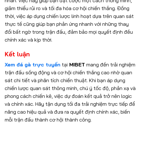
nhân. Việc này giúp bạn đặt cược một cách thông minh,
giảm thiểu rủi ro và tối đa hóa cơ hội chiến thắng. Đồng
thời, việc áp dụng chiến lược linh hoạt dựa trên quan sát
thực tế cũng giúp bạn phản ứng nhanh với những thay
đổi bất ngờ trong trận đấu, đảm bảo mọi quyết định đều
chính xác và kịp thời.
Kết luận
Xem đá gà trực tuyến
tại
MIBET
mang đến trải nghiệm
trận đấu sống động và cơ hội chiến thắng cao nhờ quan
sát chi tiết và phân tích chiến thuật. Khi bạn áp dụng
chiến lược quan sát thông minh, chú ý tốc độ, phản xạ và
phong cách chiến kê, việc dự đoán kết quả trở nên logic
và chính xác. Hãy tận dụng tối đa trải nghiệm trực tiếp để
nâng cao hiệu quả và đưa ra quyết định chính xác, biến
mỗi trận đấu thành cơ hội thành công.