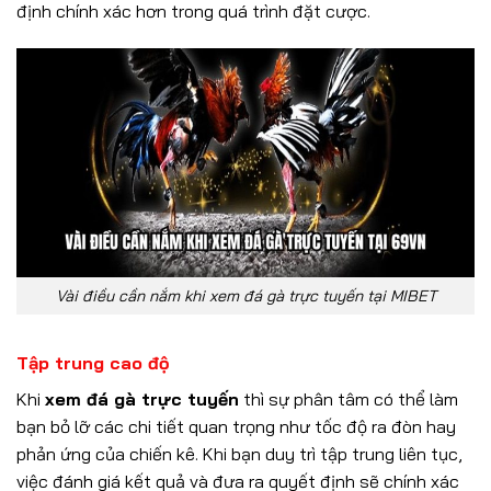
định chính xác hơn trong quá trình đặt cược.
Vài điều cần nắm khi xem đá gà trực tuyến tại MIBET
Tập trung cao độ
Khi
xem đá gà trực tuyến
thì sự phân tâm có thể làm
bạn bỏ lỡ các chi tiết quan trọng như tốc độ ra đòn hay
phản ứng của chiến kê. Khi bạn duy trì tập trung liên tục,
việc đánh giá kết quả và đưa ra quyết định sẽ chính xác