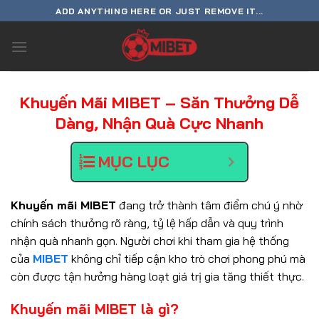
Bỏ
ADD ANYTHING HERE OR JUST REMOVE IT...
qua
nội
dung
Khuyến Mãi MIBET – Săn Thưởng Dễ
Dàng, Nhận Quà Cực Nhanh
MỤC LỤC
Khuyến mãi MIBET
đang trở thành tâm điểm chú ý nhờ
chính sách thưởng rõ ràng, tỷ lệ hấp dẫn và quy trình
nhận quà nhanh gọn. Người chơi khi tham gia hệ thống
của
MIBET
không chỉ tiếp cận kho trò chơi phong phú mà
còn được tận hưởng hàng loạt giá trị gia tăng thiết thực.
Khuyến mãi MIBET là gì?