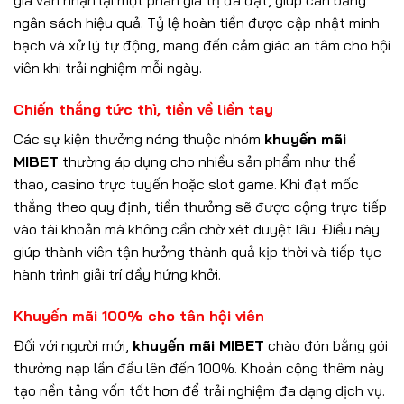
gia vẫn nhận lại một phần giá trị đã đặt, giúp cân bằng
ngân sách hiệu quả. Tỷ lệ hoàn tiền được cập nhật minh
bạch và xử lý tự động, mang đến cảm giác an tâm cho hội
viên khi trải nghiệm mỗi ngày.
Chiến thắng tức thì, tiền về liền tay
Các sự kiện thưởng nóng thuộc nhóm
khuyến mãi
MIBET
thường áp dụng cho nhiều sản phẩm như thể
thao, casino trực tuyến hoặc slot game. Khi đạt mốc
thắng theo quy định, tiền thưởng sẽ được cộng trực tiếp
vào tài khoản mà không cần chờ xét duyệt lâu. Điều này
giúp thành viên tận hưởng thành quả kịp thời và tiếp tục
hành trình giải trí đầy hứng khởi.
Khuyến mãi 100% cho tân hội viên
Đối với người mới,
khuyến mãi MIBET
chào đón bằng gói
thưởng nạp lần đầu lên đến 100%. Khoản cộng thêm này
tạo nền tảng vốn tốt hơn để trải nghiệm đa dạng dịch vụ.