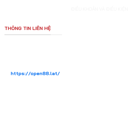
ĐIỀU KHOẢN VÀ ĐIỀU KIỆN
THÔNG TIN LIÊN HỆ
Thương hiệu nhà cái:
MIBET
Website:
https://open88.lat/
Địa chỉ: 8 Đ. Lê Văn
Việt, Tăng Nhơn Phú A,
Thủ Đức, Thành phố Hồ
Chí Minh, Việt Nam
Email:
open88lat
@gmail.com