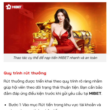
Thao tác cụ thể để nạp tiền MIBET nhanh và an toàn
Quy trình rút thưởng
Rút thưởng được triển khai theo quy trình rõ ràng nhằm
giúp hội viên theo dõi trạng thái thuận tiện. Bạn cần bảo
đảm đáp ứng điều kiện trước khi gửi yêu cầu tại
MIBET
.
Bước 1: Vào mục Rút tiền trong khu vực tài khoản và