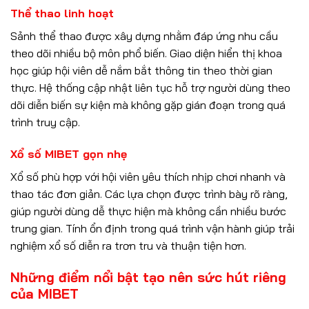
Thể thao linh hoạt
Sảnh thể thao được xây dựng nhằm đáp ứng nhu cầu
theo dõi nhiều bộ môn phổ biến. Giao diện hiển thị khoa
học giúp hội viên dễ nắm bắt thông tin theo thời gian
thực. Hệ thống cập nhật liên tục hỗ trợ người dùng theo
dõi diễn biến sự kiện mà không gặp gián đoạn trong quá
trình truy cập.
Xổ số MIBET gọn nhẹ
Xổ số phù hợp với hội viên yêu thích nhịp chơi nhanh và
thao tác đơn giản. Các lựa chọn được trình bày rõ ràng,
giúp người dùng dễ thực hiện mà không cần nhiều bước
trung gian. Tính ổn định trong quá trình vận hành giúp trải
nghiệm xổ số diễn ra trơn tru và thuận tiện hơn.
Những điểm nổi bật tạo nên sức hút riêng
của MIBET