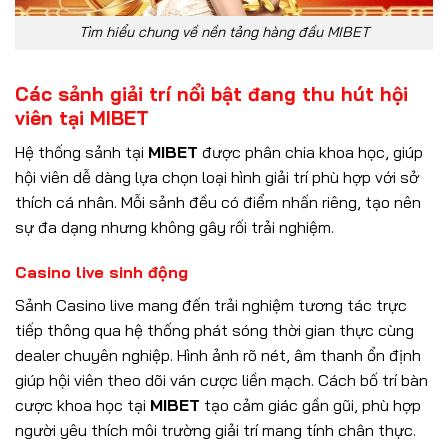
Tìm hiểu chung về nền tảng hàng đầu MIBET
Các sảnh giải trí nổi bật đang thu hút hội
viên tại MIBET
Hệ thống sảnh tại
MIBET
được phân chia khoa học, giúp
hội viên dễ dàng lựa chọn loại hình giải trí phù hợp với sở
thích cá nhân. Mỗi sảnh đều có điểm nhấn riêng, tạo nên
sự đa dạng nhưng không gây rối trải nghiệm.
Casino live sinh động
Sảnh Casino live mang đến trải nghiệm tương tác trực
tiếp thông qua hệ thống phát sóng thời gian thực cùng
dealer chuyên nghiệp. Hình ảnh rõ nét, âm thanh ổn định
giúp hội viên theo dõi ván cược liền mạch. Cách bố trí bàn
cược khoa học tại
MIBET
tạo cảm giác gần gũi, phù hợp
người yêu thích môi trường giải trí mang tính chân thực.