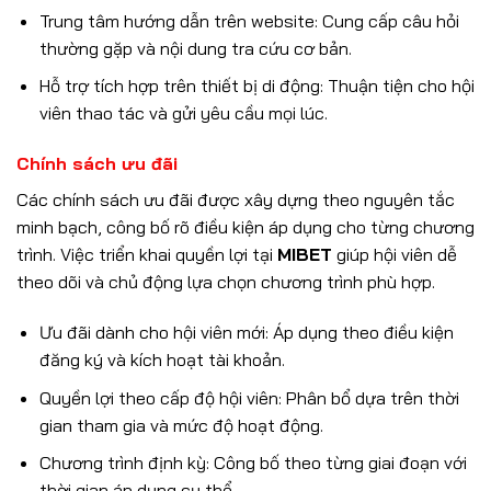
Trung tâm hướng dẫn trên website: Cung cấp câu hỏi
thường gặp và nội dung tra cứu cơ bản.
Hỗ trợ tích hợp trên thiết bị di động: Thuận tiện cho hội
viên thao tác và gửi yêu cầu mọi lúc.
Chính sách ưu đãi
Các chính sách ưu đãi được xây dựng theo nguyên tắc
minh bạch, công bố rõ điều kiện áp dụng cho từng chương
trình. Việc triển khai quyền lợi tại
MIBET
giúp hội viên dễ
theo dõi và chủ động lựa chọn chương trình phù hợp.
Ưu đãi dành cho hội viên mới: Áp dụng theo điều kiện
đăng ký và kích hoạt tài khoản.
Quyền lợi theo cấp độ hội viên: Phân bổ dựa trên thời
gian tham gia và mức độ hoạt động.
Chương trình định kỳ: Công bố theo từng giai đoạn với
thời gian áp dụng cụ thể.