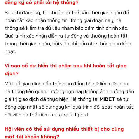
đăng ký có phải lỗi hệ thống?
Sau khi đăng ký, tài khoản có thể cần thời gian ngắn để
hoàn tất xác nhận thông tin. Trong giai đoạn này, hệ
thống sẽ kiểm tra dữ liệu nhằm bảo đảm tính chính xác.
Quá trình xác nhận diễn ra tự động và thường hoàn tất
trong thời gian ngắn, hội viên chỉ cần chờ thông báo kích
hoạt.
Vì sao số dư hiển thị chậm sau khi hoàn tất giao
dịch?
Một số giao dịch cần thời gian đồng bộ dữ liệu giữa các
hệ thống liên quan. Trường hợp này không ảnh hưởng đến
giá trị giao dịch đã thực hiện. Hệ thống tại
MIBET
sẽ tự
động cập nhật số dư ngay khi quá trình đối soát hoàn tất,
hội viên có thể kiểm tra lại sau ít phút.
Hội viên có thể sử dụng nhiều thiết bị cho cùng
một tài khoản không?