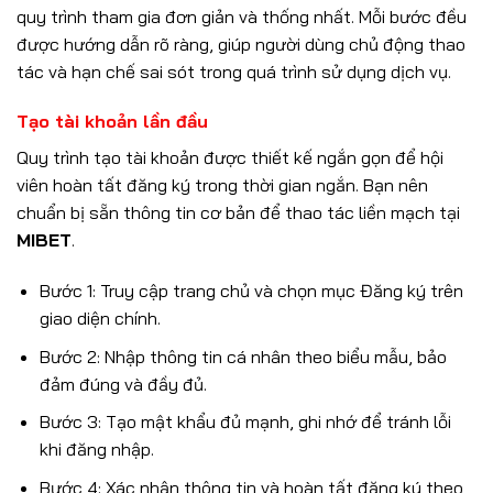
quy trình tham gia đơn giản và thống nhất. Mỗi bước đều
được hướng dẫn rõ ràng, giúp người dùng chủ động thao
tác và hạn chế sai sót trong quá trình sử dụng dịch vụ.
Tạo tài khoản lần đầu
Quy trình tạo tài khoản được thiết kế ngắn gọn để hội
viên hoàn tất đăng ký trong thời gian ngắn. Bạn nên
chuẩn bị sẵn thông tin cơ bản để thao tác liền mạch tại
MIBET
.
Bước 1: Truy cập trang chủ và chọn mục Đăng ký trên
giao diện chính.
Bước 2: Nhập thông tin cá nhân theo biểu mẫu, bảo
đảm đúng và đầy đủ.
Bước 3: Tạo mật khẩu đủ mạnh, ghi nhớ để tránh lỗi
khi đăng nhập.
Bước 4: Xác nhận thông tin và hoàn tất đăng ký theo