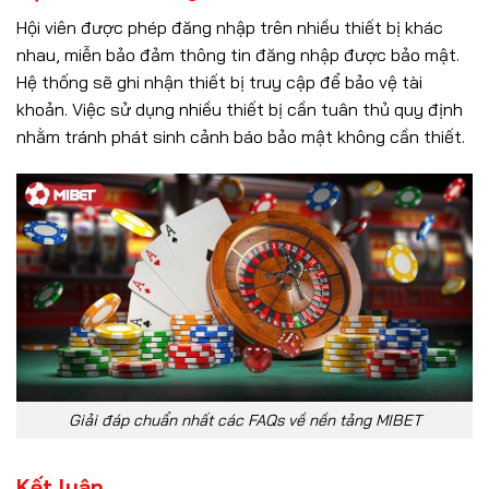
Hội viên được phép đăng nhập trên nhiều thiết bị khác
nhau, miễn bảo đảm thông tin đăng nhập được bảo mật.
Hệ thống sẽ ghi nhận thiết bị truy cập để bảo vệ tài
khoản. Việc sử dụng nhiều thiết bị cần tuân thủ quy định
nhằm tránh phát sinh cảnh báo bảo mật không cần thiết.
Giải đáp chuẩn nhất các FAQs về nền tảng MIBET
Kết luận