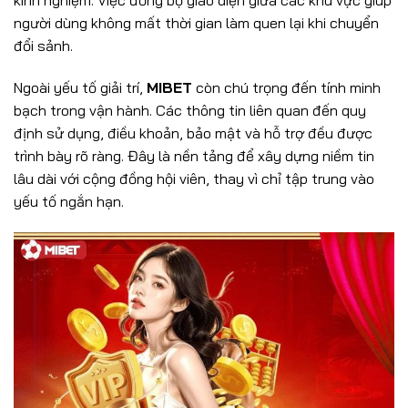
kinh nghiệm. Việc đồng bộ giao diện giữa các khu vực giúp
người dùng không mất thời gian làm quen lại khi chuyển
đổi sảnh.
Ngoài yếu tố giải trí,
MIBET
còn chú trọng đến tính minh
bạch trong vận hành. Các thông tin liên quan đến quy
định sử dụng, điều khoản, bảo mật và hỗ trợ đều được
trình bày rõ ràng. Đây là nền tảng để xây dựng niềm tin
lâu dài với cộng đồng hội viên, thay vì chỉ tập trung vào
yếu tố ngắn hạn.